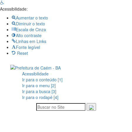
Open
toolbar
Acessibilidade:
Aumentar o texto
Diminuir o texto
Escala de Cinza
Alto contraste
Linhas em Links
Fonte legível
Reset
Acessibilidade
Ir para o conteúdo [1]
Ir para o menu [2]
Ir para a busca [3]
Ir para o rodapé [4]
Siga-nos