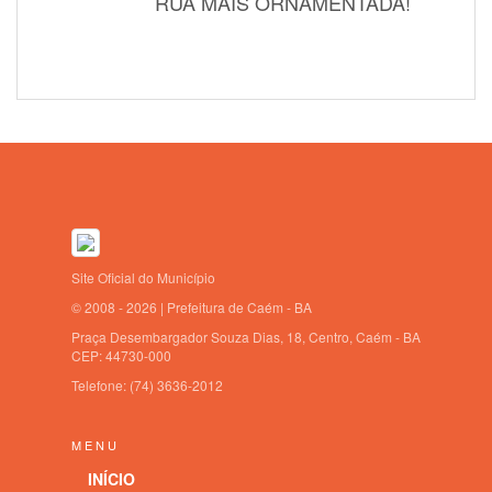
RUA MAIS ORNAMENTADA!
Site Oficial do Município
© 2008 - 2026 | Prefeitura de Caém - BA
Praça Desembargador Souza Dias, 18, Centro, Caém - BA
CEP: 44730-000
Telefone:
(74) 3636-2012
MENU
INÍCIO